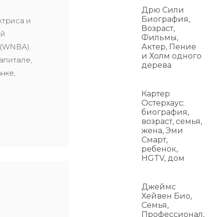
й
Дрю Сили
Биография,
ктриса и
Возраст,
ой
Фильмы,
 (WNBA).
Актер, Пение
и Холм одного
апитале,
дерева
анке,
Картер
Остерхаус:
биография,
возраст, семья,
жена, Эми
Смарт,
ребенок,
HGTV, дом
Джеймс
Хейвен Био,
Семья,
Профессионал,