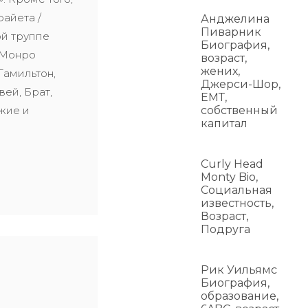
айета /
Анджелина
Пиварник
й труппе
Биография,
 Монро
возраст,
жених,
Гамильтон,
Джерси-Шор,
вей, Брат,
ЕМТ,
жие и
собственный
капитал
Curly Head
Monty Bio,
Социальная
известность,
Возраст,
Подруга
Рик Уильямс
Биография,
образование,