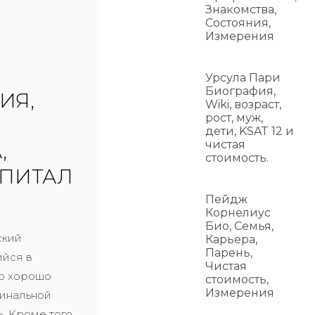
Знакомства,
Состояния,
Измерения
Урсула Пари
Биография,
ИЯ,
Wiki, возраст,
рост, муж,
дети, KSAT 12 и
чистая
,
стоимость.
АПИТАЛ
Пейдж
Корнелиус
Био, Семья,
ский
Карьера,
Парень,
ийся в
Чистая
о хорошо
стоимость,
Измерения
гинальной
. Кроме того,