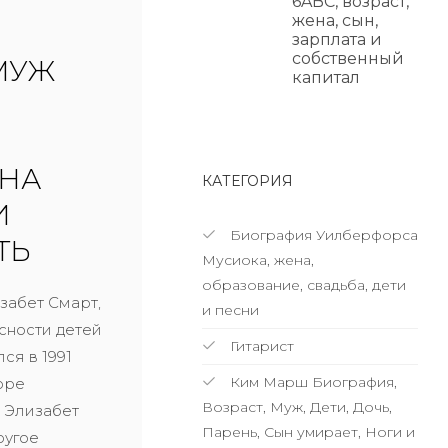
6ABC, возраст,
жена, сын,
зарплата и
собственный
МУЖ
капитал
ЕНА
КАТЕГОРИЯ
И
Биография Уилберфорса
ТЬ
Мусиока, жена,
образование, свадьба, дети
забет Смарт,
и песни
сности детей
Гитарист
ся в 1991
Ким Марш Биография,
оре
Возраст, Муж, Дети, Дочь,
а Элизабет
Парень, Сын умирает, Ноги и
ругое