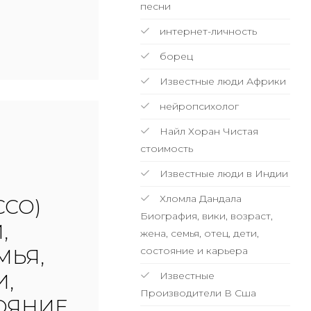
песни
интернет-личность
борец
Известные люди Африки
нейропсихолог
Найл Хоран Чистая
стоимость
Известные люди в Индии
Хломла Дандала
CCO)
Биография, вики, возраст,
,
жена, семья, отец, дети,
состояние и карьера
МЬЯ,
Известные
И,
Производители В Сша
ТОЯНИЕ