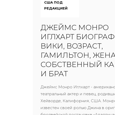
США ПОД
РЕДАКЦИЕЙ
ДЖЕЙМС МОНРО
ИГЛХАРТ БИОГРАФ
ВИКИ, ВОЗРАСТ,
ГАМИЛЬТОН, ЖЕНА
СОБСТВЕННЫЙ К
И БРАТ
Джеймс Монро Иглхарт - американ
театральный актер и певец, родивш
Хейворде, Калифорния, США. Монр
известен своей ролью Джина в ори
бродвейской постановке «Аладдина»