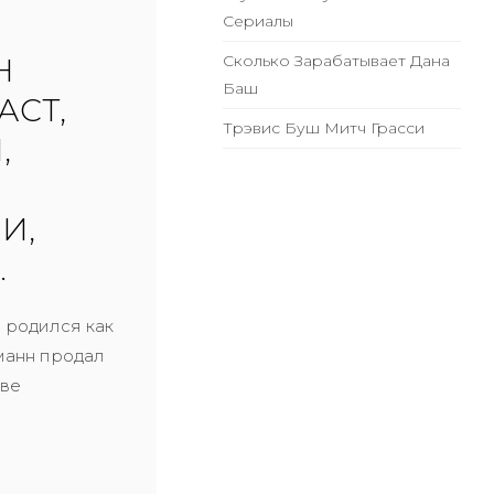
Сериалы
Сколько Зарабатывает Дана
Н
Баш
АСТ,
Трэвис Буш Митч Грасси
,
И,
.
н родился как
Ниманн продал
тве