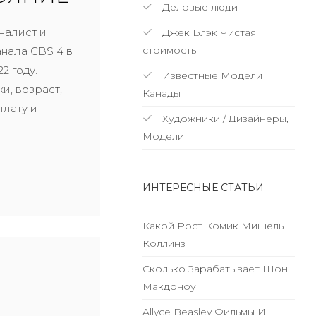
Деловые люди
налист и
Джек Блэк Чистая
стоимость
нала CBS 4 в
2 году.
Известные Модели
и, возраст,
Канады
плату и
Художники / Дизайнеры,
Модели
ИНТЕРЕСНЫЕ СТАТЬИ
Какой Рост Комик Мишель
Коллинз
Сколько Зарабатывает Шон
Макдоноу
Allyce Beasley Фильмы И