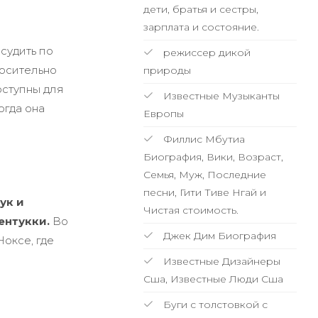
дети, братья и сестры,
зарплата и состояние.
судить по
режиссер дикой
носительно
природы
оступны для
Известные Музыканты
огда она
Европы
Филлис Мбутиа
Биография, Вики, Возраст,
Семья, Муж, Последние
песни, Гити Тиве Нгай и
ук и
Чистая стоимость.
ентукки.
Во
Джек Дим Биография
оксе, где
Известные Дизайнеры
Сша, Известные Люди Сша
Буги с толстовкой с