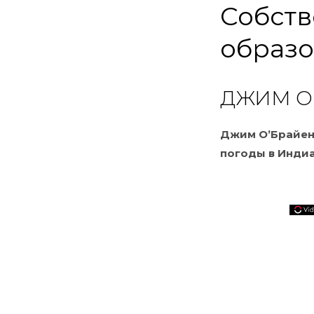
Собств
образ
ДЖИМ О
Джим О’Брайен 
погоды в Индиан