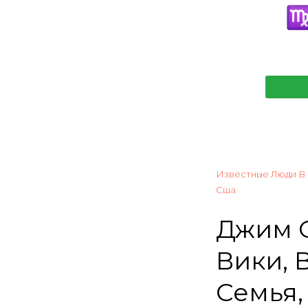
Известные Люди В
Сша
Джим О
Вики, 
Семья,