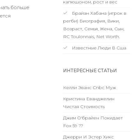
капюшоном, рост и вес
нать больше
Брайан Хабана (игрок в
яется
регби) Биография, Вики,
Возраст, Семья, Жена, Сын,
RC Toulonnais, Net Worth.
Известные Люди В Сша
ИНТЕРЕСНЫЕ СТАТЬИ
Келли Эванс Cnbc Муж
Кристина Еванджелин
Чистая Стоимость
Джим О'брайен Покидает
Fox 59 ??
Джерри И Эстер Хикс