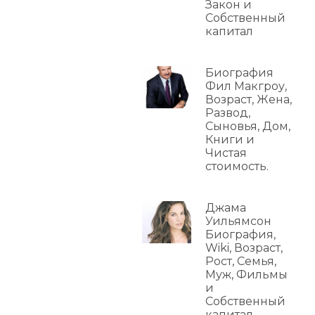
Закон и
Собственный
капитал
Биография
Фил Макгроу,
Возраст, Жена,
Развод,
Сыновья, Дом,
Книги и
Чистая
стоимость.
Джама
Уильямсон
Биография,
Wiki, Возраст,
Рост, Семья,
Муж, Фильмы
и
Собственный
капитал