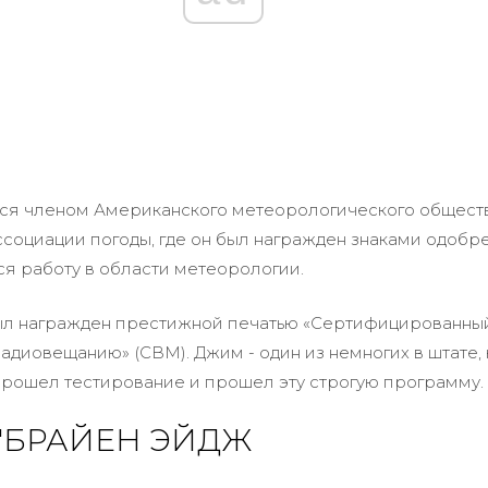
тся членом Американского метеорологического общест
социации погоды, где он был награжден знаками одобр
я работу в области метеорологии.
был награжден престижной печатью «Сертифицированны
адиовещанию» (CBM). Джим - один из немногих в штате,
рошел тестирование и прошел эту строгую программу.
'БРАЙЕН ЭЙДЖ