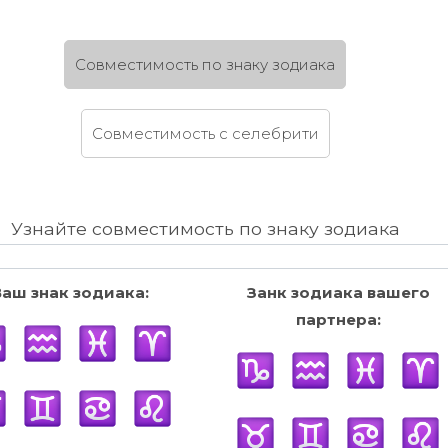
Cовместимость по знаку зодиака
Cовместимость c селебрити
Узнайте совместимость по знаку зодиака
Ваш знак зодиака:
Занк зодиака вашего
партнера: