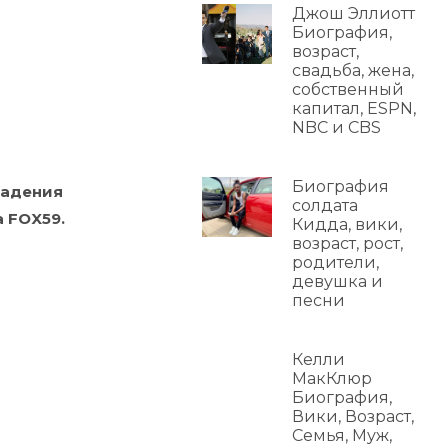
Джош Эллиотт
Биография,
возраст,
свадьба, жена,
собственный
капитал, ESPN,
NBC и CBS
Биография
падения
солдата
а FOX59.
Кидда, вики,
возраст, рост,
родители,
девушка и
песни
Келли
МакКлюр
Биография,
Вики, Возраст,
Семья, Муж,