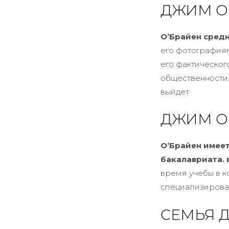
ДЖИМ О
О’Брайен средн
его фотографиям
его фактическог
общественности.
выйдет
ДЖИМ О
О’Брайен имеет
бакалавриата. 
время учебы в к
специализировал
СЕМЬЯ 