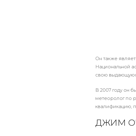
Он также являе
Национальной ас
свою выдающуюс
В 2007 году он 
метеоролог по р
квалификацию, п
ДЖИМ О