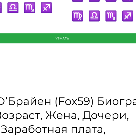
УЗНАТЬ
’Брайен (Fox59) Биогр
Возраст, Жена, Дочери,
 Заработная плата,