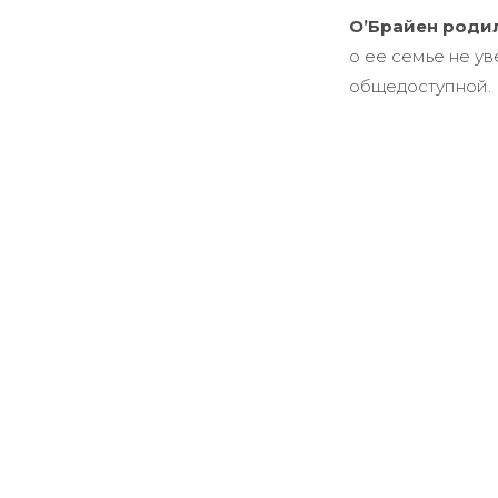
О’Брайен родил
о ее семье не у
общедоступной.