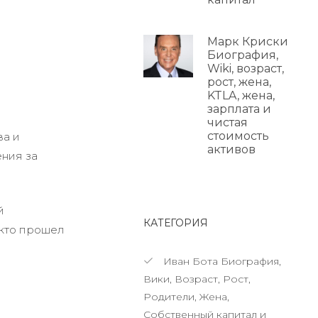
Марк Криски
Биография,
Wiki, возраст,
рост, жена,
KTLA, жена,
зарплата и
чистая
стоимость
ва и
активов
ения за
й
КАТЕГОРИЯ
 кто прошел
Иван Бота Биография,
Вики, Возраст, Рост,
Родители, Жена,
Собственный капитал и