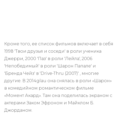
Кроме того, ее список фильмов включает в себя
1998 'Твои друзья и соседи' в роли ученика
Джерри, 2000 'Паз' в роли 'Лейла', 2006
'Непобедимый' в роли 'Шарон Папале' и
'Бренда Чейз' в 'Drive-Thru (2007)' , многие
другие. В 2014glau она снялась в роли «Шарон»
в комедийном романтическом фильме
«Момент Акард». Там она поделилась экраном с
актерами Заком Эфроном и Майклом Б.
Джорданом.