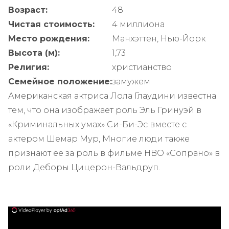
Возраст:
48
Чистая стоимость:
4 миллиона
Место рождения:
Манхэттен, Нью-Йорк
Высота (м):
1,73
Религия:
христианство
Семейное положение:
замужем
Американская актриса Лола Глаудини известна
тем, что она изображает роль Эль Гринуэй в
«Криминальных умах» Си-Би-Эс вместе с
актером Шемар Мур, Многие люди также
признают ее за роль в фильме HBO «Сопрано» в
роли Деборы Цицерон-Вальдруп.