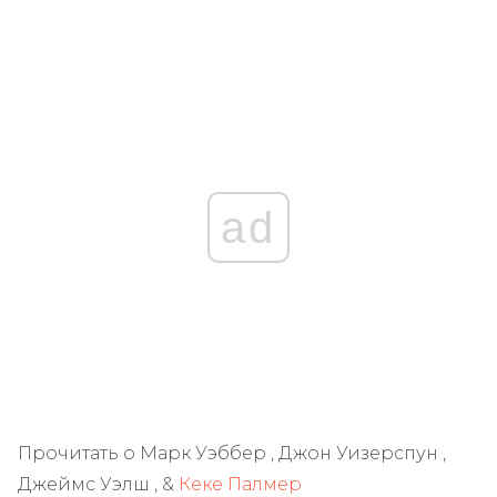
ad
Прочитать о Марк Уэббер , Джон Уизерспун ,
Джеймс Уэлш , &
Кеке Палмер