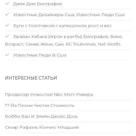
Джек Дим Биография
Известные Дизайнеры Сша, Известные Люди Сша
Буги с толстовкой с капюшоном, рост и вес
Брайан Хабана (игрок в регби) Биография, Вики,
Возраст, Семья, Жена, Сын, RC Toulonnais, Net Worth.
Известные Люди В Сша
ИНТЕРЕСНЫЕ СТАТЬИ
Продюсер Новостей Nbc Мэтт Ривера
T? Йа Леони Чистая Стоимость
Бобби Ван И Элейн Джойс Дочь
Сезар Рафаэль Кончио Младший