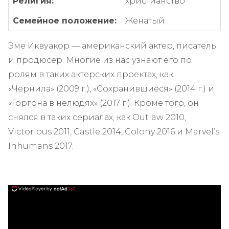
Религия:
христианство
Семейное положение:
Женатый
Эме Иквуакор — американский актер, писатель
и продюсер. Многие из нас узнают его по
ролям в таких актерских проектах, как
«Чернила» (2009 г.), «Сохранившиеся» (2014 г.) и
«Горгона в нелюдях» (2017 г.). Кроме того, он
снялся в таких сериалах, как Outlaw 2010,
Victorious 2011, Castle 2014, Colony 2016 и Marvel’s
Inhumans 2017.