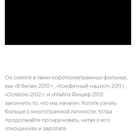
ad
Он снялся в таких короткометражных фильмах,
как «В бегах» 2010 г., «Конфетный нацист» 2011 г.,
«Остаток» 2012 г. и «Майлз Фишер 2103:
закончить то, что мы начали». Хотите узнать
больше о многогранной личности, тогда
продолжайте прокручивать, читая о его
отношениях и зарплате.