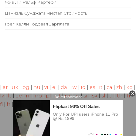
Жив Ли Ральф Картер?
Даниэль Сунджата Чистая Стоимость
Грег Келли Годовая Зарплата
|
ar
|
uk
|
bg
|
hu
|
vi
|
el
|
da
|
iw
|
id
|
es
|
it
|
ca
|
zh
|
ko
|
lv
|
lt
|
de
|
nl
|
no
|
pl
|
pt
|
ro
|
ru
|
sr
|
sk
|
sl
|
tl
|
th
|
tr
|
fi
|
fr
|
hi
|
hr
|
cs
|
sv
|
et
|
ja
|