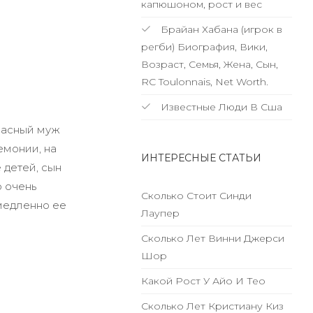
капюшоном, рост и вес
Брайан Хабана (игрок в
регби) Биография, Вики,
Возраст, Семья, Жена, Сын,
RC Toulonnais, Net Worth.
Известные Люди В Сша
расный муж
емонии, на
ИНТЕРЕСНЫЕ СТАТЬИ
 детей, сын
 очень
Сколько Стоит Синди
медленно ее
Лаупер
Сколько Лет Винни Джерси
Шор
Какой Рост У Айо И Тео
Сколько Лет Кристиану Киз