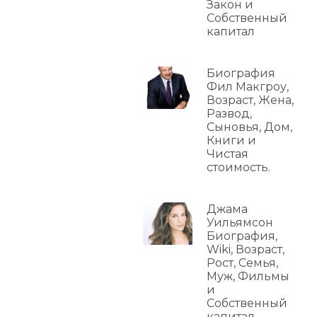
Закон и
Собственный
капитал
Биография
Фил Макгроу,
Возраст, Жена,
Развод,
Сыновья, Дом,
Книги и
Чистая
стоимость.
Джама
Уильямсон
Биография,
Wiki, Возраст,
Рост, Семья,
Муж, Фильмы
и
Собственный
капитал