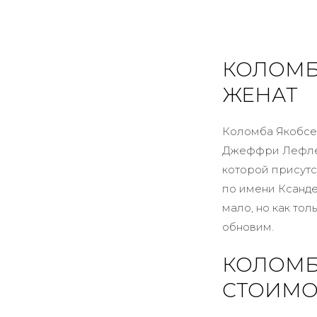
КОЛОМБ
ЖЕНАТ
Коломба Якобсе
Джеффри Лефлер
которой присутст
по имени Ксанде
мало, но как то
обновим.
КОЛОМБ
СТОИМО