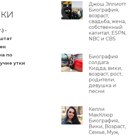
Джош Эллиотт
Биография,
ИКИ
возраст,
свадьба, жена,
собственный
) -
капитал, ESPN,
 штат
NBC и CBS
ен
на по
Биография
солдата
гучие утки
Кидда, вики,
возраст, рост,
родители,
девушка и
песни
Келли
МакКлюр
Биография,
Вики, Возраст,
Семья, Муж,