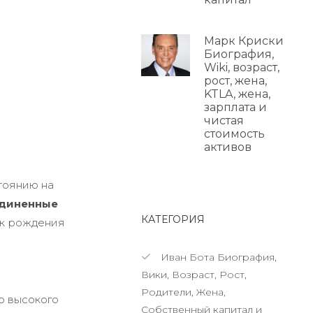
Марк Криски
Биография,
Wiki, возраст,
рост, жена,
KTLA, жена,
зарплата и
чистая
стоимость
активов
тоянию на
диненные
КАТЕГОРИЯ
нак рождения
Иван Бота Биография,
Вики, Возраст, Рост,
Родители, Жена,
но высокого
Собственный капитал и