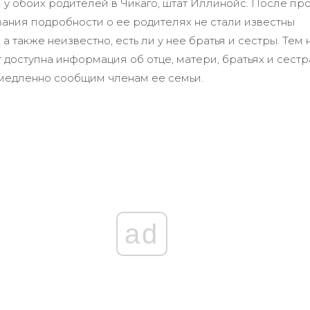
у обоих родителей в Чикаго, штат Иллинойс. После пр
ания подробности о ее родителях не стали известны
а также неизвестно, есть ли у нее братья и сестры. Тем 
т доступна информация об отце, матери, братьях и сест
медленно сообщим членам ее семьи.
ad