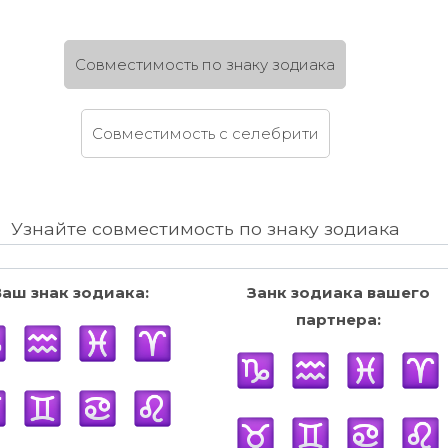
Cовместимость по знаку зодиака
Cовместимость c селебрити
Узнайте совместимость по знаку зодиака
Ваш знак зодиака:
Занк зодиака вашего
партнера: