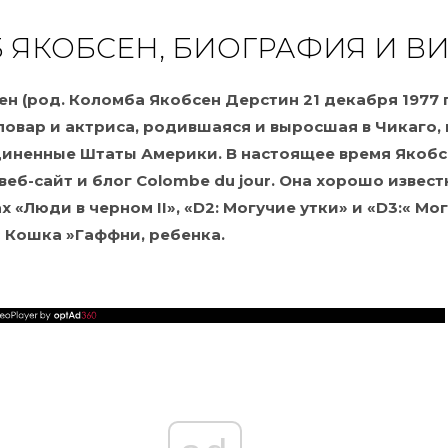
 ЯКОБСЕН, БИОГРАФИЯ И В
н (род. Коломба Якобсен Дерстин 21 декабря 1977 г.
овар и актриса, родившаяся и выросшая в Чикаго,
диненные Штаты Америки. В настоящее время Якобс
веб-сайт и блог Colombe du jour. Она хорошо извест
 «Люди в черном II», «D2: Могучие утки» и «D3:« Мо
 Кошка »Гаффни, ребенка.