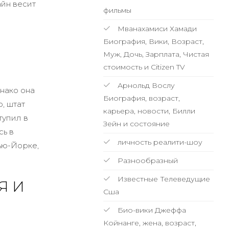
айн весит
фильмы
Мванахамиси Хамади
Биография, Вики, Возраст,
Муж, Дочь, Зарплата, Чистая
стоимость и Citizen TV
Арнольд Вослу
нако она
Биография, возраст,
, штат
карьера, новости, Билли
тупил в
Зейн и состояние
сь в
личность реалити-шоу
ью-Йорке,
Разнообразный
Известные Телеведущие
Я И
Сша
Био-вики Джеффа
Койнанге, жена, возраст,