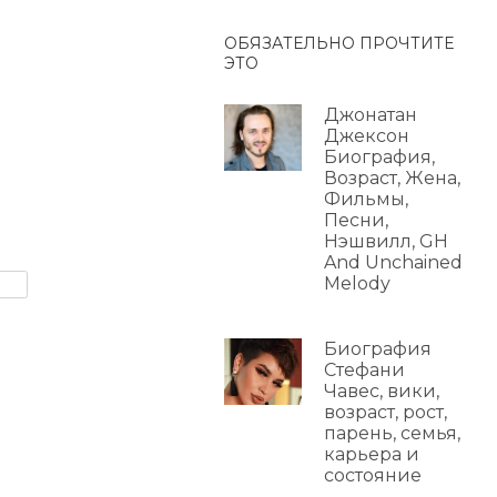
ОБЯЗАТЕЛЬНО ПРОЧТИТЕ
ЭТО
Джонатан
Джексон
Биография,
Возраст, Жена,
Фильмы,
Песни,
Нэшвилл, GH
And Unchained
Melody
Биография
Стефани
Чавес, вики,
возраст, рост,
парень, семья,
карьера и
состояние