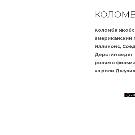
КОЛОМБ
Коломба Якобсе
американский п
Иллинойс, Сое
Дерстин ведет 
ролям в фильмах
»в роли Джули«