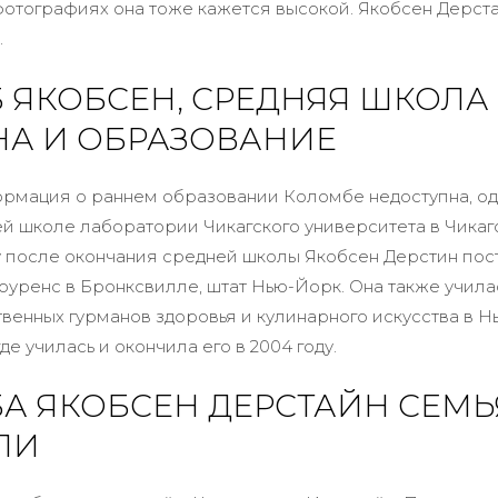
 фотографиях она тоже кажется высокой. Якобсен Дерст
.
 ЯКОБСЕН, СРЕДНЯЯ ШКОЛА
НА И ОБРАЗОВАНИЕ
рмация о раннем образовании Коломбе недоступна, од
ей школе лаборатории Чикагского университета в Чикаго
 после окончания средней школы Якобсен Дерстин пос
уренс в Бронксвилле, штат Нью-Йорк. Она также учила
твенных гурманов здоровья и кулинарного искусства в Н
де училась и окончила его в 2004 году.
А ЯКОБСЕН ДЕРСТАЙН СЕМЬ
ЛИ