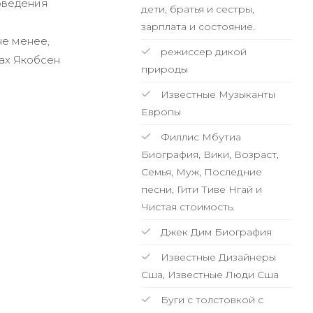
оведения
дети, братья и сестры,
зарплата и состояние.
не менее,
режиссер дикой
рах Якобсен
природы
Известные Музыканты
Европы
Филлис Мбутиа
Биография, Вики, Возраст,
Семья, Муж, Последние
песни, Гити Тиве Нгай и
Чистая стоимость.
Джек Дим Биография
Известные Дизайнеры
Сша, Известные Люди Сша
Буги с толстовкой с