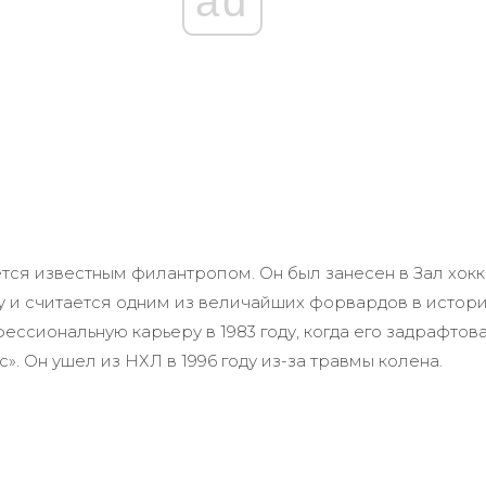
ad
тся известным филантропом. Он был занесен в Зал хок
ду и считается одним из величайших форвардов в истор
ессиональную карьеру в 1983 году, когда его задрафтов
». Он ушел из НХЛ в 1996 году из-за травмы колена.