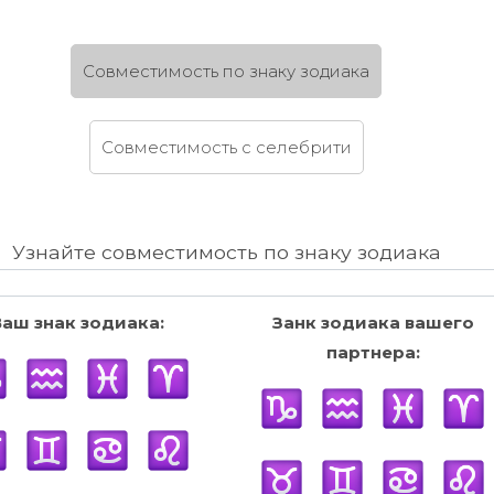
Cовместимость по знаку зодиака
Cовместимость c селебрити
Узнайте совместимость по знаку зодиака
Ваш знак зодиака:
Занк зодиака вашего
партнера: