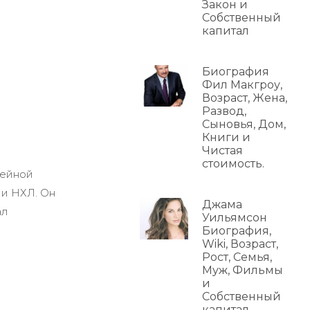
Закон и
Собственный
капитал
Биография
Фил Макгроу,
Возраст, Жена,
Развод,
Сыновья, Дом,
Книги и
Чистая
стоимость.
кейной
ии НХЛ. Он
Джама
ал
Уильямсон
Биография,
Wiki, Возраст,
Рост, Семья,
Муж, Фильмы
и
Собственный
капитал