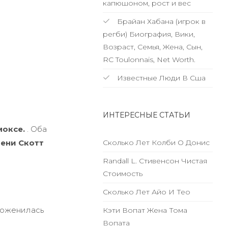
капюшоном, рост и вес
Брайан Хабана (игрок в
регби) Биография, Вики,
Возраст, Семья, Жена, Сын,
RC Toulonnais, Net Worth.
Известные Люди В Сша
ИНТЕРЕСНЫЕ СТАТЬИ
моксе.
. Оба
ени Скотт
Сколько Лет Колби О Донис
Randall L. Стивенсон Чистая
Стоимость
Сколько Лет Айо И Тео
поженилась
Кэти Вопат Жена Тома
Вопата