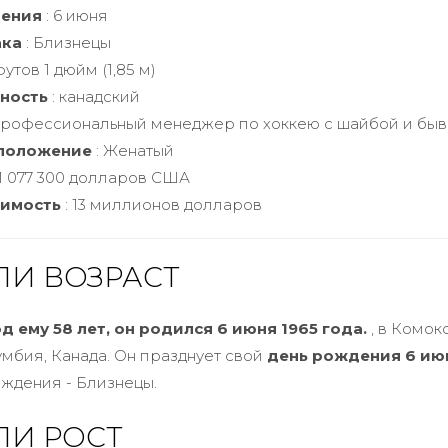
ения
: 6 июня
ака
: Близнецы
футов 1 дюйм (1,85 м)
ность
: канадский
Профессиональный менеджер по хоккею с шайбой и быв
положение
: Женатый
 1 077 300 долларов США
оимость
: 13 миллионов долларов
ЛИ ВОЗРАСТ
од ему 58 лет, он родился 6 июня 1965 года.
, в Комокс
мбия, Канада. Он празднует свой
день рождения 6 ию
рождения - Близнецы.
ЛИ РОСТ