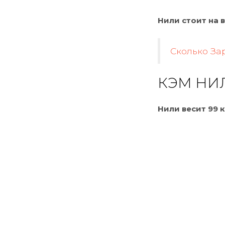
Нили стоит на в
Сколько За
КЭМ НИ
Нили весит 99 к