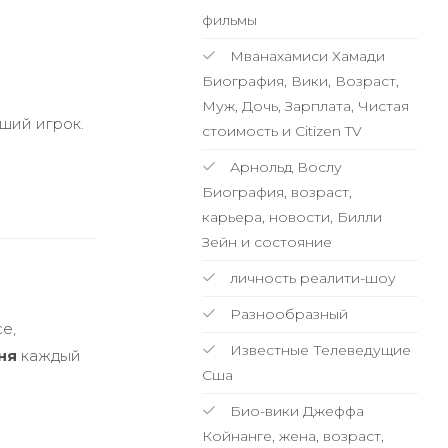
фильмы
Мванахамиси Хамади
Биография, Вики, Возраст,
Муж, Дочь, Зарплата, Чистая
ший игрок.
стоимость и Citizen TV
Арнольд Вослу
Биография, возраст,
карьера, новости, Билли
Зейн и состояние
личность реалити-шоу
Разнообразный
е,
Известные Телеведущие
ня
каждый
Сша
Био-вики Джеффа
Койнанге, жена, возраст,