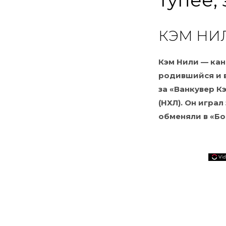
тупее,
КЭМ НИ
Кэм Нили — ка
родившийся и в
за «Ванкувер К
(НХЛ). Он играл
обменяли в «Бо