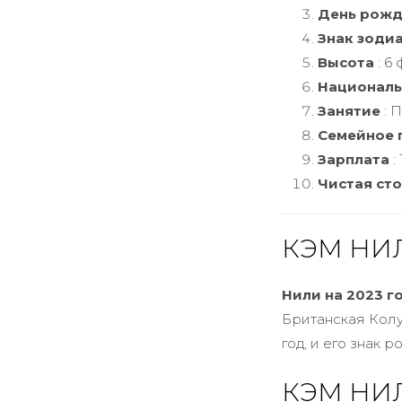
День рожд
Знак зоди
Высота
: 6 
Националь
Занятие
: 
Семейное 
Зарплата
:
Чистая ст
КЭМ НИ
Нили
на 2023 г
Британская Колу
год, и его знак 
КЭМ НИ