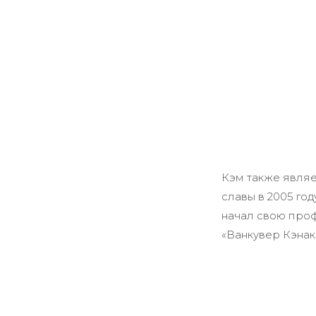
Кэм также являе
славы в 2005 го
начал свою проф
«Ванкувер Кэнакс