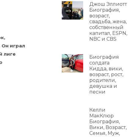
Джош Эллиотт
Биография,
возраст,
свадьба, жена,
собственный
капитал, ESPN,
к,
NBC и CBS
 Он играл
й лиге
Биография
о
солдата
Кидда, вики,
возраст, рост,
родители,
девушка и
песни
Келли
МакКлюр
Биография,
Вики, Возраст,
Семья, Муж,