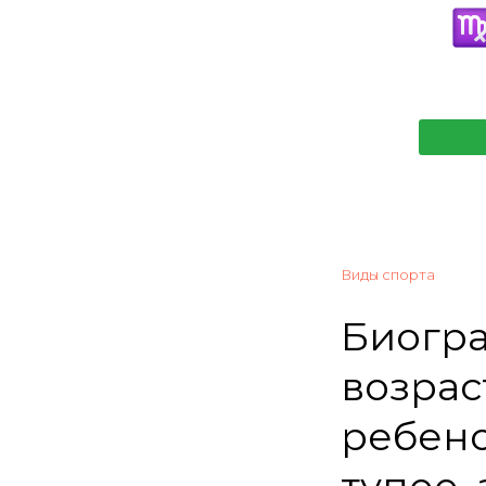
Виды спорта
Биогра
возраст
ребено