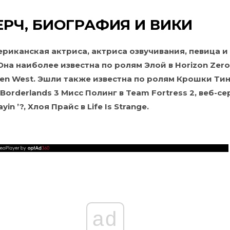
РЧ, БИОГРАФИЯ И ВИКИ
ериканская актриса, актриса озвучивания, певица и
Она наиболее известна по ролям Элой в Horizon Zer
den West. Эшли также известна по ролям Крошки Тин
 Borderlands 3 Мисс Полинг в Team Fortress 2, веб-с
yin ’?, Хлоя Прайс в Life Is Strange.
ad