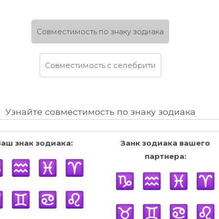
Cовместимость по знаку зодиака
Cовместимость c селебрити
Узнайте совместимость по знаку зодиака
Ваш знак зодиака:
Занк зодиака вашего
партнера: