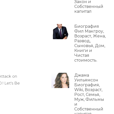
Закон и
Собственный
капитал
Биография
Фил Макгроу,
Возраст, Жена,
Развод,
Сыновья, Дом,
Книги и
Чистая
стоимость.
Джама
Attack on
Уильямсон
.! Let's Be
Биография,
Wiki, Возраст,
Рост, Семья,
Муж, Фильмы
и
Собственный
капитал