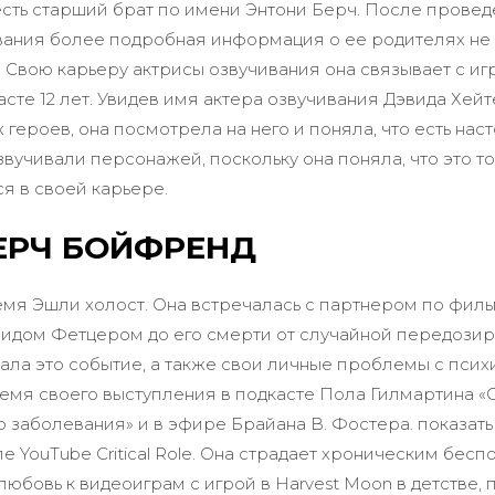
 есть старший брат по имени Энтони Берч. После прове
ания более подробная информация о ее родителях не 
 Свою карьеру актрисы озвучивания она связывает с и
асте 12 лет. Увидев имя актера озвучивания Дэвида Хей
 героев, она посмотрела на него и поняла, что есть на
вучивали персонажей, поскольку она поняла, что это то
ся в своей карьере.
ЕРЧ БОЙФРЕНД
мя Эшли холост. Она встречалась с партнером по филь
дом Фетцером до его смерти от случайной передозиро
дала это событие, а также свои личные проблемы с пси
емя своего выступления в подкасте Пола Гилмартина «
о заболевания» и в эфире Брайана В. Фостера. показат
е YouTube Critical Role. Она страдает хроническим бесп
юбовь к видеоиграм с игрой в Harvest Moon в детстве, 