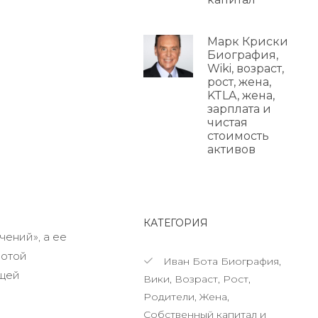
Марк Криски
Биография,
Wiki, возраст,
рост, жена,
KTLA, жена,
зарплата и
чистая
стоимость
активов
КАТЕГОРИЯ
ений», а ее
лотой
Иван Бота Биография,
ущей
Вики, Возраст, Рост,
Родители, Жена,
Собственный капитал и