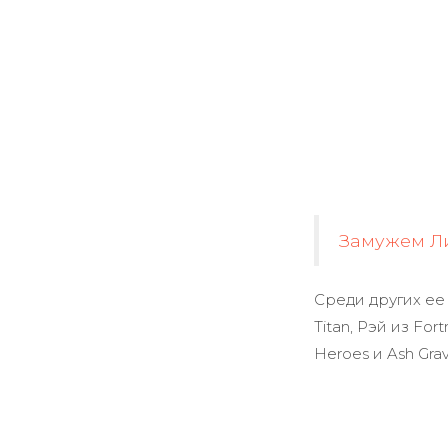
Замужем Ли
Среди других ее 
Titan, Рэй из For
Heroes и Ash Grav