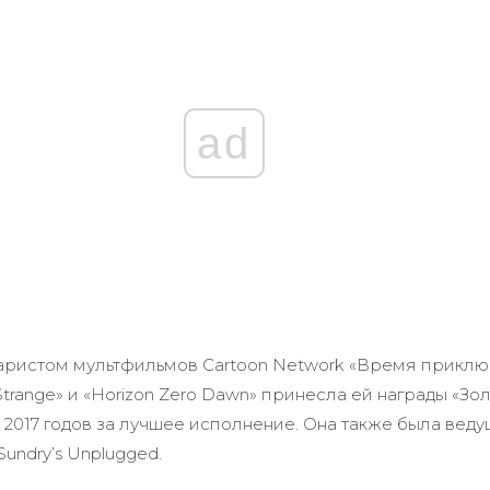
ad
ристом мультфильмов Cartoon Network «Время приключ
s Strange» и «Horizon Zero Dawn» принесла ей награды «Зо
и 2017 годов за лучшее исполнение. Она также была вед
undry’s Unplugged.