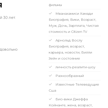
Я
фильмы
Мванахамиси Хамади
й 30 лет.
Биография, Вики, Возраст,
Муж, Дочь, Зарплата, Чистая
стоимость и Citizen TV
Арнольд Вослу
Биография, возраст,
 довольно
карьера, новости, Билли
Зейн и состояние
личность реалити-шоу
Разнообразный
Известные Телеведущие
Сша
Био-вики Джеффа
Койнанге, жена, возраст,