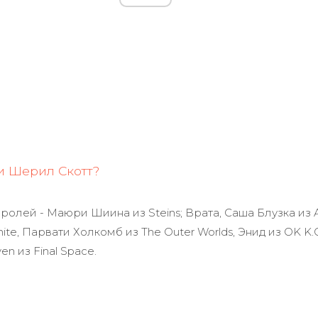
 Шерил Скотт?
ролей - Маюри Шиина из Steins; Врата, Саша Блузка из 
tnite, Парвати Холкомб из The Outer Worlds, Энид из OK K.O
en из Final Space.