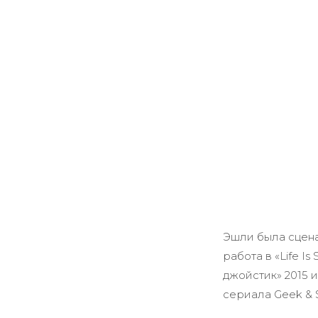
Эшли была сцена
работа в «Life I
джойстик» 2015 
сериала Geek & S