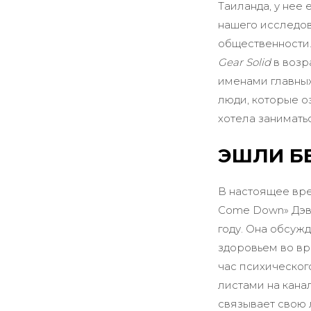
Таиланда, у нее
нашего исследов
общественности.
Gear Solid
в возр
именами главных
люди, которые оз
хотела занимать
ЭШЛИ Б
В настоящее вре
Come Down» Дэви
году. Она обсуж
здоровьем во вр
час психическог
листами на канал
связывает свою л