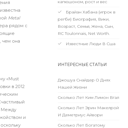
капюшоном, рост и вес
дения
известна
Брайан Хабана (игрок в
грой
Metal
регби) Биография, Вики,
тера рядом с
Возраст, Семья, Жена, Сын,
стоящие
RC Toulonnais, Net Worth.
, чем она
Известные Люди В Сша
ИНТЕРЕСНЫЕ СТАТЬИ
му «Must
Джошуа Снайдер О Днях
вки в 2012
Нашей Жизни
хическим
Сколько Лет Ким Лимон Вгал
Счастливый
Сколько Лет Эрин Макелрой
ь Между
И Деметриус Айвори
окойством и
поскольку
Сколько Лет Богатому