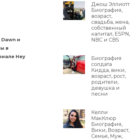
Джош Эллиотт
Биография,
возраст,
свадьба, жена,
собственный
капитал, ESPN,
o Dawn и
NBC и CBS
ы в
ериале Hey
Биография
солдата
Кидда, вики,
возраст, рост,
родители,
девушка и
песни
Келли
МакКлюр
Биография,
Вики, Возраст,
Семья, Муж,