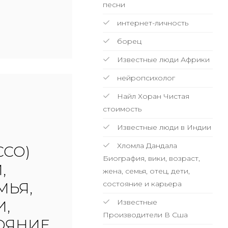
песни
интернет-личность
борец
Известные люди Африки
нейропсихолог
Найл Хоран Чистая
стоимость
Известные люди в Индии
Хломла Дандала
CCO)
Биография, вики, возраст,
,
жена, семья, отец, дети,
состояние и карьера
МЬЯ,
Известные
И,
Производители В Сша
ТОЯНИЕ