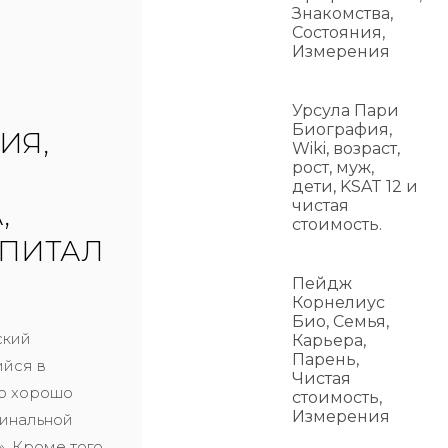
Знакомства,
Состояния,
Измерения
Урсула Пари
Биография,
ИЯ,
Wiki, возраст,
рост, муж,
дети, KSAT 12 и
чистая
,
стоимость.
АПИТАЛ
Пейдж
Корнелиус
Био, Семья,
ский
Карьера,
Парень,
ийся в
Чистая
о хорошо
стоимость,
Измерения
гинальной
. Кроме того,