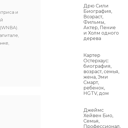
й
Дрю Сили
Биография,
ктриса и
Возраст,
ой
Фильмы,
 (WNBA).
Актер, Пение
и Холм одного
апитале,
дерева
анке,
Картер
Остерхаус:
биография,
возраст, семья,
жена, Эми
Смарт,
ребенок,
HGTV, дом
Джеймс
Хейвен Био,
Семья,
Профессионал,