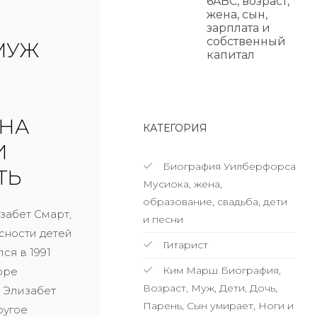
6ABC, возраст,
жена, сын,
зарплата и
собственный
МУЖ
капитал
ЕНА
КАТЕГОРИЯ
И
Биография Уилберфорса
ТЬ
Мусиока, жена,
образование, свадьба, дети
забет Смарт,
и песни
сности детей
Гитарист
ся в 1991
Ким Марш Биография,
оре
Возраст, Муж, Дети, Дочь,
а Элизабет
Парень, Сын умирает, Ноги и
ругое