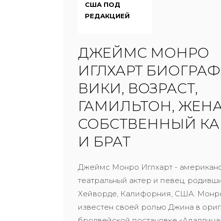
США ПОД
РЕДАКЦИЕЙ
ДЖЕЙМС МОНРО
ИГЛХАРТ БИОГРАФ
ВИКИ, ВОЗРАСТ,
ГАМИЛЬТОН, ЖЕНА
СОБСТВЕННЫЙ К
И БРАТ
Джеймс Монро Иглхарт - американ
театральный актер и певец, родивш
Хейворде, Калифорния, США. Монр
известен своей ролью Джина в ори
бродвейской постановке «Аладдина»