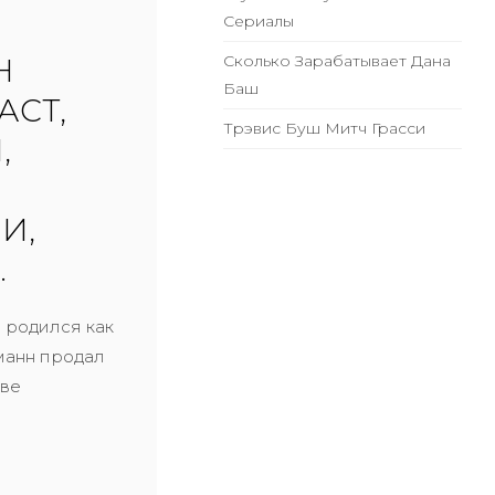
Сериалы
Сколько Зарабатывает Дана
Н
Баш
АСТ,
Трэвис Буш Митч Грасси
,
И,
.
н родился как
Ниманн продал
тве