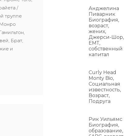
айета /
Анджелина
Пиварник
й труппе
Биография,
 Монро
возраст,
жених,
Гамильтон,
Джерси-Шор,
вей, Брат,
ЕМТ,
жие и
собственный
капитал
Curly Head
Monty Bio,
Социальная
известность,
Возраст,
Подруга
Рик Уильямс
Биография,
образование,