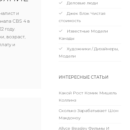
Деловые люди
налист и
Джек Блэк Чистая
стоимость
нала CBS 4 в
2 году.
Известные Модели
и, возраст,
Канады
плату и
Художники / Дизайнеры,
Модели
ИНТЕРЕСНЫЕ СТАТЬИ
Какой Рост Комик Мишель
Коллинз
Сколько Зарабатывает Шон
Макдоноу
Allyce Beasley Фильмы И